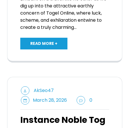
dig up into the attractive earthly
concern of Togel Online, where luck,
scheme, and exhilaration entwine to
create a truly charming…
READ MORE +
AkSeo47
March 28, 2026
0
Instance Noble Tog