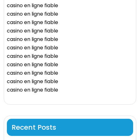
casino en ligne fiable
casino en ligne fiable
casino en ligne fiable
casino en ligne fiable
casino en ligne fiable
casino en ligne fiable
casino en ligne fiable
casino en ligne fiable
casino en ligne fiable
casino en ligne fiable
casino en ligne fiable
Recent Posts