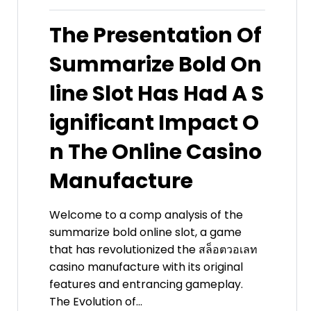
The Presentation Of
Summarize Bold On
line Slot Has Had A S
ignificant Impact O
n The Online Casino
Manufacture
Welcome to a comp analysis of the
summarize bold online slot, a game
that has revolutionized the สล็อตวอเลท
casino manufacture with its original
features and entrancing gameplay.
The Evolution of…