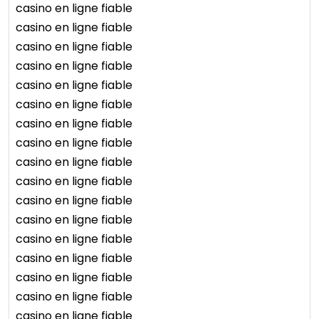
casino en ligne fiable
casino en ligne fiable
casino en ligne fiable
casino en ligne fiable
casino en ligne fiable
casino en ligne fiable
casino en ligne fiable
casino en ligne fiable
casino en ligne fiable
casino en ligne fiable
casino en ligne fiable
casino en ligne fiable
casino en ligne fiable
casino en ligne fiable
casino en ligne fiable
casino en ligne fiable
casino en ligne fiable