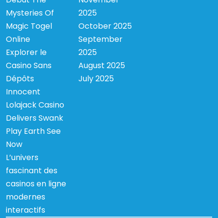
Mysteries Of
2025
Magic Togel
October 2025
Online
September
Explorer le
2025
Casino Sans
August 2025
Dépôts
July 2025
Innocent
Lolajack Casino
Delivers Swank
Play Earth See
Now
L’univers
fascinant des
casinos en ligne
modernes
interactifs