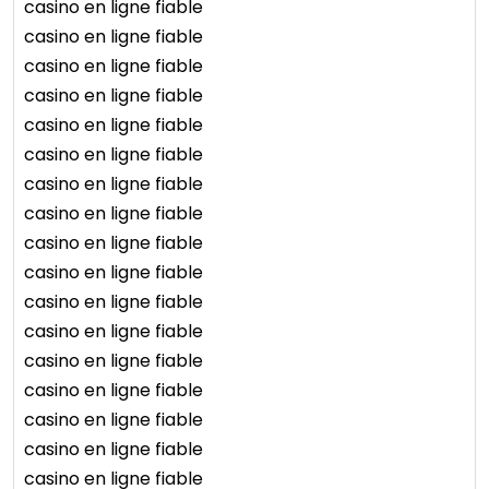
casino en ligne fiable
casino en ligne fiable
casino en ligne fiable
casino en ligne fiable
casino en ligne fiable
casino en ligne fiable
casino en ligne fiable
casino en ligne fiable
casino en ligne fiable
casino en ligne fiable
casino en ligne fiable
casino en ligne fiable
casino en ligne fiable
casino en ligne fiable
casino en ligne fiable
casino en ligne fiable
casino en ligne fiable