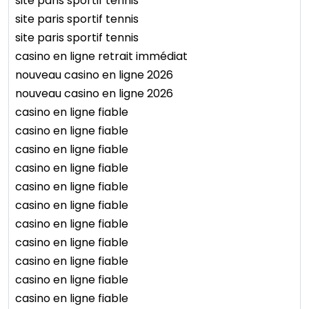
site paris sportif tennis
site paris sportif tennis
site paris sportif tennis
casino en ligne retrait immédiat
nouveau casino en ligne 2026
nouveau casino en ligne 2026
casino en ligne fiable
casino en ligne fiable
casino en ligne fiable
casino en ligne fiable
casino en ligne fiable
casino en ligne fiable
casino en ligne fiable
casino en ligne fiable
casino en ligne fiable
casino en ligne fiable
casino en ligne fiable