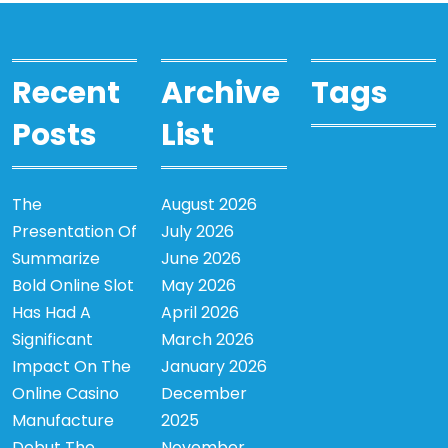
Recent
Archive
Tags
Posts
List
The
August 2026
Presentation Of
July 2026
Summarize
June 2026
Bold Online Slot
May 2026
Has Had A
April 2026
Significant
March 2026
Impact On The
January 2026
Online Casino
December
Manufacture
2025
Debut The
November