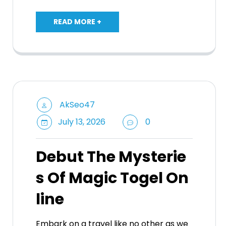
READ MORE +
AkSeo47
July 13, 2026
0
Debut The Mysterie
s Of Magic Togel On
line
Embark on a travel like no other as we