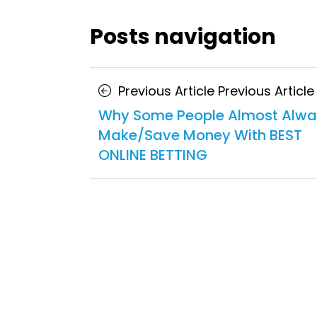
Posts navigation
Previous Article
Previous Article
Why Some People Almost Alw
Make/Save Money With BEST
ONLINE BETTING