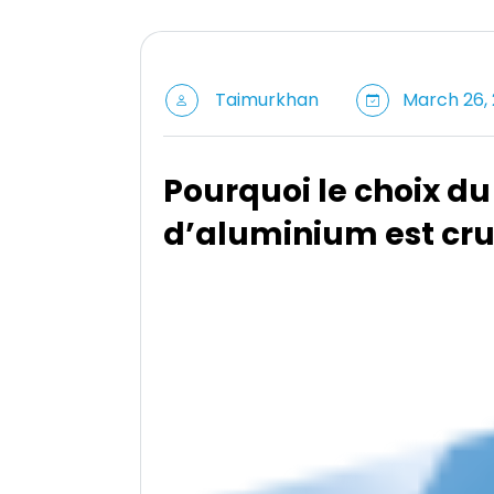
Taimurkhan
March 26,
Pourquoi le choix du
d’aluminium est cruc