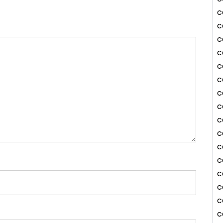
c
c
c
c
c
c
c
c
c
c
c
c
c
c
c
c