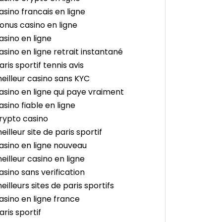
asino francais en ligne
onus casino en ligne
asino en ligne
asino en ligne retrait instantané
aris sportif tennis avis
eilleur casino sans KYC
asino en ligne qui paye vraiment
asino fiable en ligne
rypto casino
eilleur site de paris sportif
asino en ligne nouveau
eilleur casino en ligne
asino sans verification
eilleurs sites de paris sportifs
asino en ligne france
aris sportif