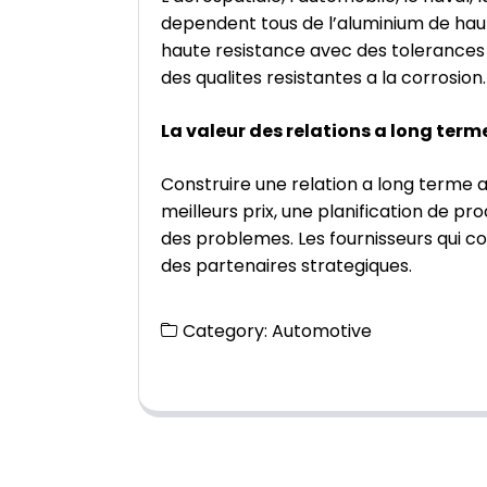
dependent tous de l’aluminium de haute
haute resistance avec des tolerances 
des qualites resistantes a la corrosion.
La valeur des relations a long term
Construire une relation a long terme 
meilleurs prix, une planification de pro
des problemes. Les fournisseurs qui 
des partenaires strategiques.
Category:
Automotive