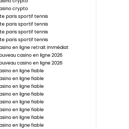
asino crypto
asino crypto
ite paris sportif tennis
ite paris sportif tennis
ite paris sportif tennis
ite paris sportif tennis
asino en ligne retrait immédiat
ouveau casino en ligne 2026
ouveau casino en ligne 2026
asino en ligne fiable
asino en ligne fiable
asino en ligne fiable
asino en ligne fiable
asino en ligne fiable
asino en ligne fiable
asino en ligne fiable
asino en ligne fiable